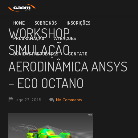
HOME
SOBRE NÓS
INSCRIÇÕES
WORKSHOP
PROGRAMAÇÃO
ATRAÇÕES
SIMULAÇÃO
DÚVIDAS FREQUENTES
CONTATO
AERODINÂMICA ANSYS
– ECO OCTANO
ago
22,
2018
No Comments